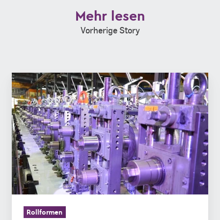
Mehr lesen
Vorherige Story
Was
ist
Rollformen
und
was
kann
das
Produktionsverfahren?
Rollformen