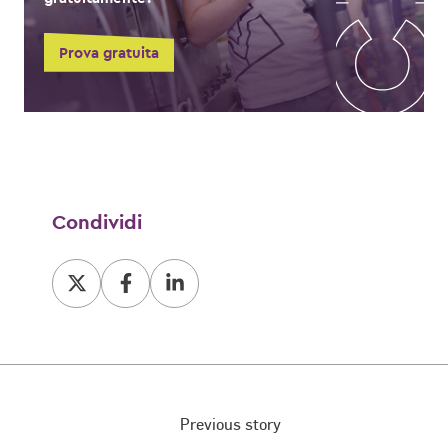
Prova gratuita
Condividi
Condividi
Condividi
Condividi
su
su
su
X
Facebook
LinkedIn
Previous story