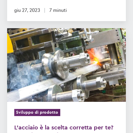
giu 27, 2023
7 minuti
L'acciaio
è
la
scelta
corretta
per
te?
Qui
c'è
tutto
Sviluppo di prodotto
ciò
che
L'acciaio è la scelta corretta per te?
un