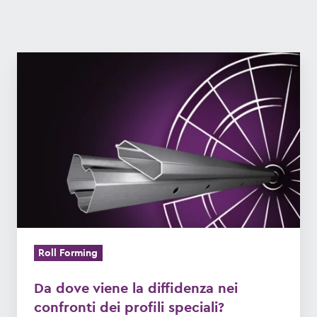
Da
dove
viene
la
diffidenza
nei
confronti
dei
profili
speciali?
Roll Forming
Da dove viene la diffidenza nei
confronti dei profili speciali?