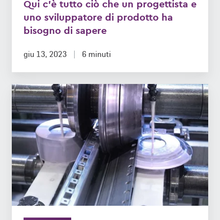
Qui c'è tutto ciò che un progettista e
progettista
uno sviluppatore di prodotto ha
e
bisogno di sapere
uno
sviluppatore
giu 13, 2023
6 minuti
di
prodotto
Abbiamo
ha
ancora
bisogno
bisogno
di
di
sapere
prototipi
fisici
nell'era
digitale?