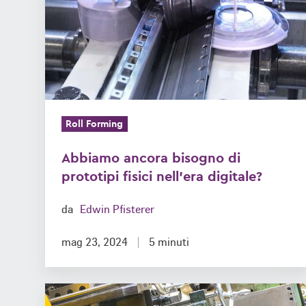
di
prototipi
fisici
nell'era
digitale?
Roll Forming
Abbiamo ancora bisogno di
prototipi fisici nell'era digitale?
da
Edwin Pfisterer
mag 23, 2024
5 minuti
L'acciaio