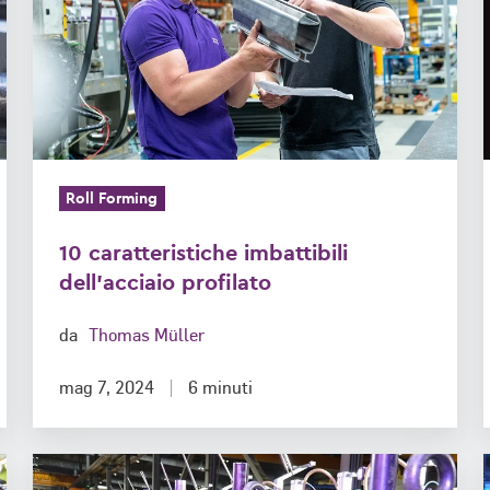
dell'acciaio
profilato
Roll Forming
10 caratteristiche imbattibili
dell'acciaio profilato
da
Thomas Müller
mag 7, 2024
6 minuti
Che