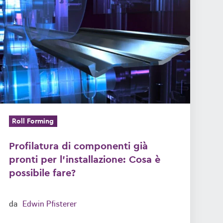
di
componenti
già
pronti
per
l'installazione:
Cosa
è
possibile
Roll Forming
fare?
Profilatura di componenti già
pronti per l'installazione: Cosa è
possibile fare?
da
Edwin Pfisterer