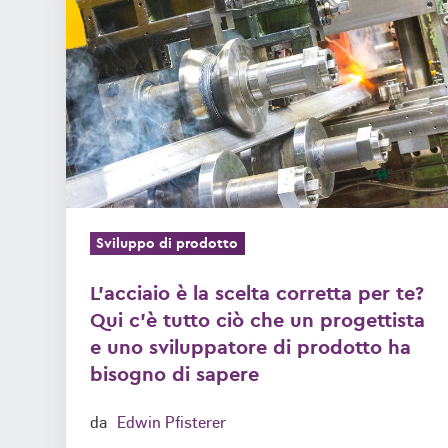
è
la
scelta
corretta
per
te?
Qui
c'è
tutto
Sviluppo di prodotto
ciò
che
L'acciaio è la scelta corretta per te?
un
Qui c'è tutto ciò che un progettista
progettista
e uno sviluppatore di prodotto ha
bisogno di sapere
e
uno
da
Edwin Pfisterer
sviluppatore