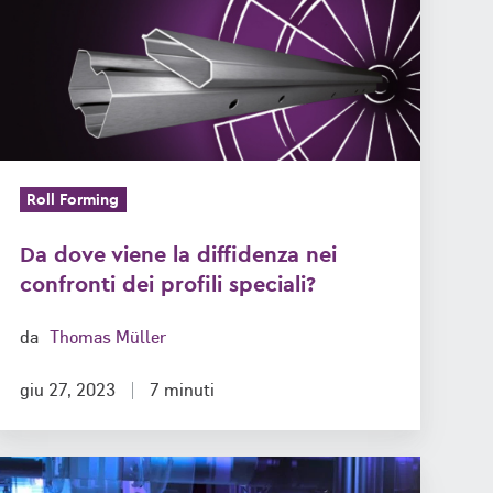
la
diffidenza
nei
confronti
dei
profili
speciali?
Roll Forming
Da dove viene la diffidenza nei
confronti dei profili speciali?
da
Thomas Müller
giu 27, 2023
7 minuti
Profilatura