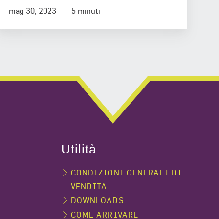
mag 30, 2023
5 minuti
Utilità
CONDIZIONI GENERALI DI
VENDITA
DOWNLOADS
COME ARRIVARE