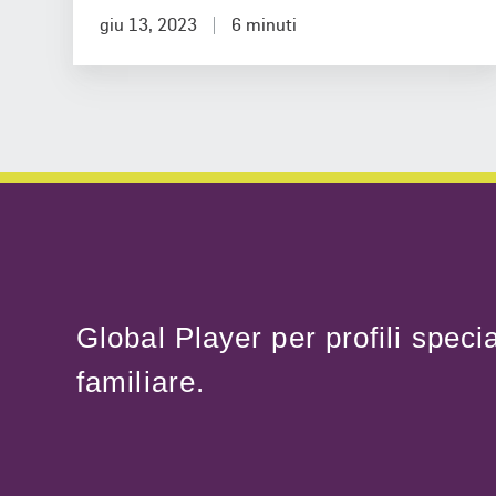
di
giu 13, 2023
6 minuti
prodotto
ha
bisogno
di
sapere
Global Player per profili specia
familiare.