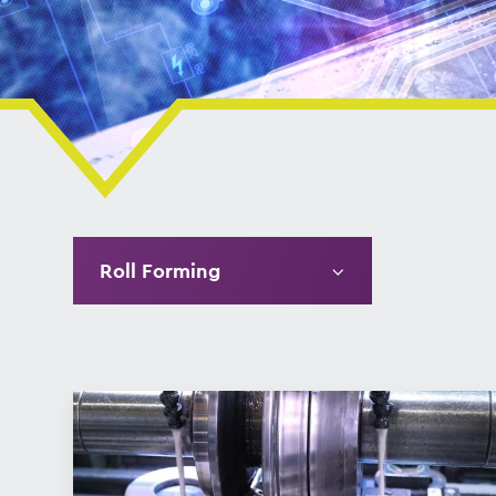
Roll Forming
Abbiamo
ancora
bisogno