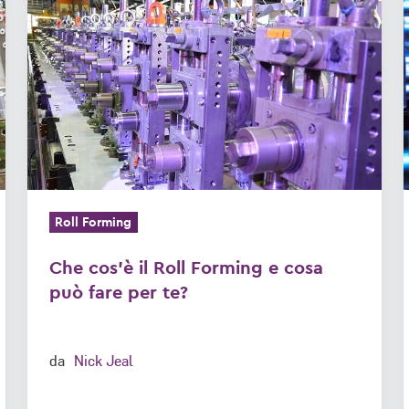
cos'è
il
Roll
Forming
e
cosa
può
fare
per
Roll Forming
te?
Che cos'è il Roll Forming e cosa
può fare per te?
da
Nick Jeal