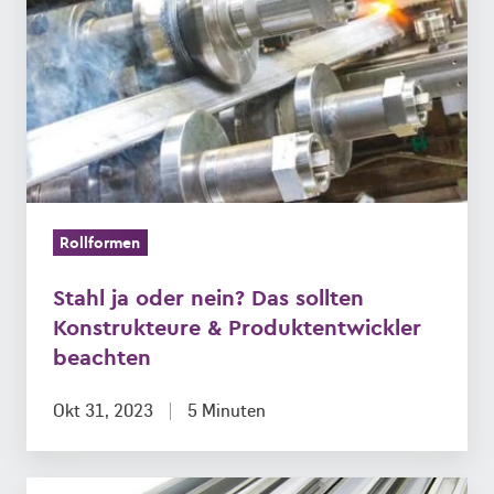
oder
nein?
Das
sollten
Konstrukteure
&
Produktentwickler
beachten
Rollformen
Stahl ja oder nein? Das sollten
Konstrukteure & Produktentwickler
beachten
Okt 31, 2023
5 Minuten
Ist