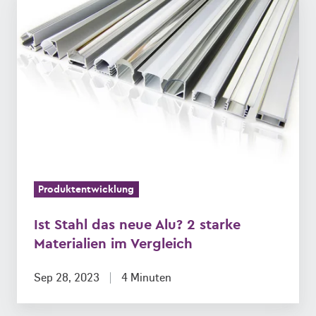
Stahl
das
neue
Alu?
2
starke
Materialien
im
Vergleich
Produktentwicklung
Ist Stahl das neue Alu? 2 starke
Materialien im Vergleich
Sep 28, 2023
4 Minuten