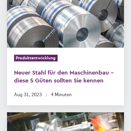
den
Maschinenbau
–
diese
5
Güten
sollten
Produktentwicklung
Sie
kennen
Neuer Stahl für den Maschinenbau –
diese 5 Güten sollten Sie kennen
Aug 31, 2023
4 Minuten
Stahl
ja