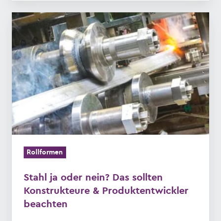
Stahl
ja
oder
nein?
Das
sollten
Konstrukteure
&
Produktentwickler
beachten
Rollformen
Stahl ja oder nein? Das sollten
Konstrukteure & Produktentwickler
beachten