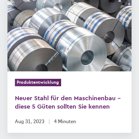
Stahl
für
den
Maschinenbau
–
diese
5
Güten
sollten
Produktentwicklung
Sie
kennen
Neuer Stahl für den Maschinenbau –
diese 5 Güten sollten Sie kennen
Aug 31, 2023
4 Minuten