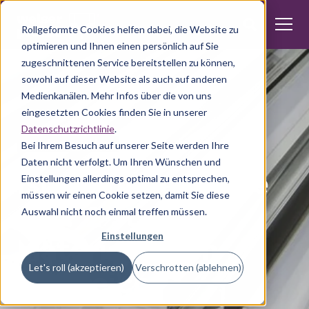
Rollgeformte Cookies helfen dabei, die Website zu
optimieren und Ihnen einen persönlich auf Sie
zugeschnittenen Service bereitstellen zu können,
sowohl auf dieser Website als auch auf anderen
Medienkanälen. Mehr Infos über die von uns
eingesetzten Cookies finden Sie in unserer
Datenschutzrichtlinie
.
Produktentwicklung
Bei Ihrem Besuch auf unserer Seite werden Ihre
Daten nicht verfolgt. Um Ihren Wünschen und
Ist Stahl das neue
Einstellungen allerdings optimal zu entsprechen,
müssen wir einen Cookie setzen, damit Sie diese
Alu? 2 starke
Auswahl nicht noch einmal treffen müssen.
Materialien im
Einstellungen
Let's roll (akzeptieren)
Verschrotten (ablehnen)
Vergleich